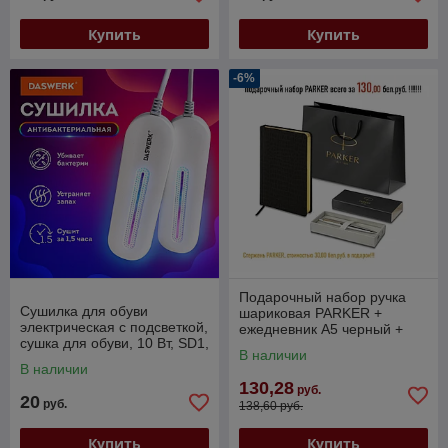
Купить
Купить
-6%
Подарочный набор ручка
Сушилка для обуви
шариковая PARKER +
электрическая с подсветкой,
ежедневник А5 черный +
сушка для обуви, 10 Вт, SD1,
пакет, 100% ОРИГИНАЛ
В наличии
DASWERK (456194)
(880887)
В наличии
130,28
руб.
20
руб.
138,60 руб.
Купить
Купить