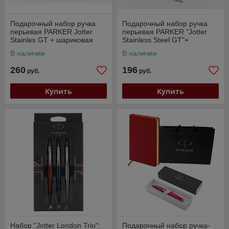
Подарочный набор ручка
Подарочный набор ручка
перьевая PARKER Jotter
перьевая PARKER "Jotter
Stainles GT + шариковая
Stainless Steel GT"+
ручка Jotter Stainles GT
ежедневник А5 черный,
В наличии
В наличии
(880889)
пакет (880885)
260
196
руб.
руб.
Купить
Купить
Набор "Jotter London Trio":
Подарочный набор ручка-