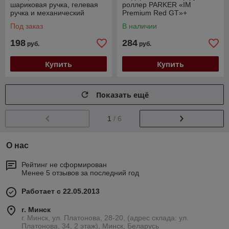
шариковая ручка, гелевая
роллер PARKER «IM
ручка и механический
Premium Red GT»+
карандаш, PARKER
ежедневник А5 красный,
Под заказ
В наличии
(Паркер) (2032740)
пакет (880881R)
198
284
руб.
руб.
Купить
Купить
Показать ещё
1
/ 6
О нас
Рейтинг не сформирован
Менее 5 отзывов за последний год
Работает с 22.05.2013
г. Минск
г. Минск, ул. Платонова, 28-20, (адрес склада: ул.
Платонова, 34, 2 этаж), Минск, Беларусь