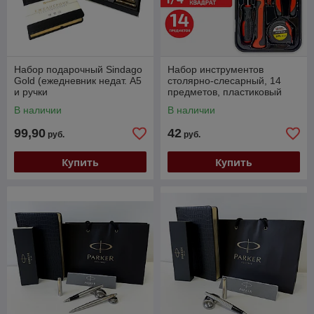
Набор подарочный Sindago
Набор инструментов
Gold (ежедневник недат. А5
столярно-слесарный, 14
и ручки
предметов, пластиковый
перьевая+шариковая) Flavio
бокс, ГРАНДМАСТЕР
В наличии
В наличии
Ferucci
99,90
42
руб.
руб.
Купить
Купить