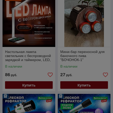
Настольная лампа
Мини-бар переносной для
светильник с беспроводной
баночного пива
зарядкой и таймером, LED,
"БОЧОНОК-1"
6 Вт, белый, DASWERK
В наличии
В наличии
(238327)
86
27
руб.
руб.
Купить
Купить