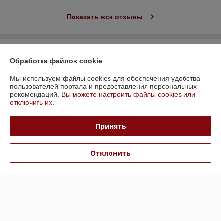
Показать все отзывы
О нас
Обработка файлов cookie
Контакты
Мы используем файлы cookies для обеспечения удобства
пользователей портала и предоставления персональных
рекомендаций.
Вы можете настроить файлы cookies или
Доставка и оплата
отключить их.
График работы
Принять
Полная версия сайта
Отклонить
Сайт создан на платформе Deal.by
Информация для покупателя
Юридическое лицо:
ЧП Верибай
г.Минск, ул.Платонова, 28, к.20