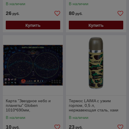
В наличии
В наличии
26
80
руб.
руб.
Купить
Купить
Карта "Звездное небо и
Термос LAIMA с узким
планеты" Globen
горлом, 0,5 л,
1010*690мм,
нержавеющая сталь, хаки
интерактивная, с
В наличии
В наличии
ламинацией
10
23
руб.
руб.