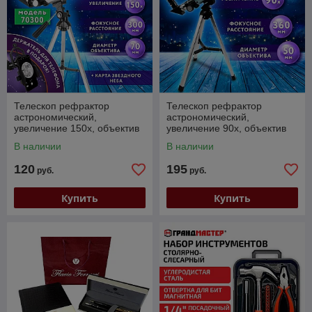
Телескоп рефрактор
Телескоп рефрактор
астрономический,
астрономический,
увеличение 150х, объектив
увеличение 90х, объектив
70 мм, фокус 300 мм,
50 мм, фокус 360 мм,
В наличии
В наличии
видоискатель, BRAUBERG
видоискатель, BRAUBERG
KIDS
KIDS
120
195
руб.
руб.
Купить
Купить