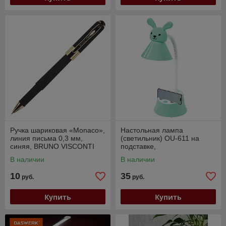
Ручка шариковая «Monaco»,
Настольная лампа
линия письма 0,3 мм,
(светильник) OU-611 на
синяя, BRUNO VISCONTI
подставке,
(Италия) (20-0125/01)
СВЕТОДИОДНАЯ, «SWEET
В наличии
В наличии
BUNNY», 5 Вт, зеленый,
SONNEN (237642)
10
35
руб.
руб.
Купить
Купить