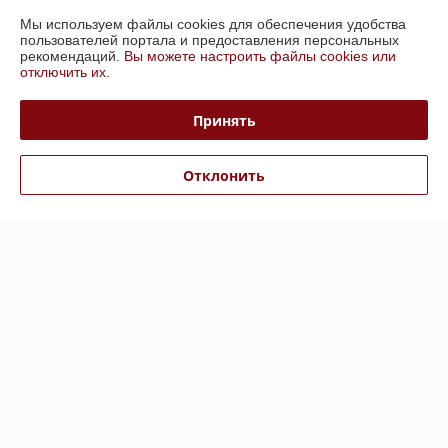
Мы используем файлы cookies для обеспечения удобства
О нас
пользователей портала и предоставления персональных
рекомендаций.
Вы можете настроить файлы cookies или
отключить их.
Контакты
Принять
Доставка и оплата
График работы
Отклонить
Полная версия сайта
Сайт создан на платформе Deal.by
Информация для покупателя
Юридическое лицо:
ЧП Верибай
г.Минск, ул.Платонова, 28, к.20
Регистрационный номер ЕГР: 191325497
УНП: 191325497